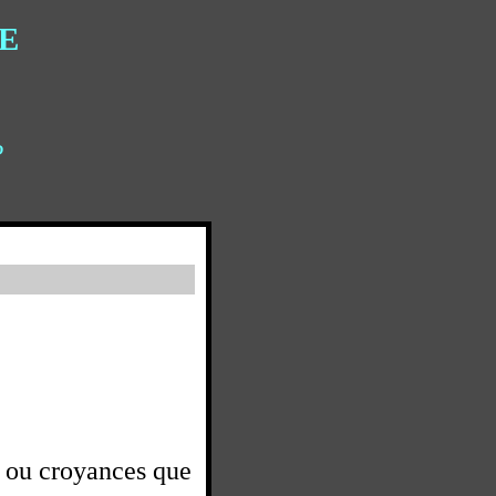
E
?
s ou croyances que