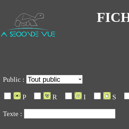
FICH
Public :
P
R
I
S
Texte :