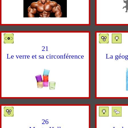
21
Le verre et sa circonférence
La géog
26