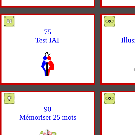
75
Test IAT
Illu
90
Mémoriser 25 mots